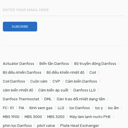
Actuator Danfoss
Biến tần Danfoss
Bộ truyền động Danfoss
Bộ điều khiển Danfoss
Bộ điều khiển nhiệt độ
Coil
Coil Danfoss
Cuộn cảm
CVP
Cảm biến Danfoss
cảm biến nhiệt độ
Cảm biến áp suất
Danfoss LLG
Danfoss Thermostat
DML
Dàn trao đổi nhiệt dạng tấm
FC- 51
FIA
Kính xem gas
LLG
lọc Danfoss
lọc y
lọc ẩm
MBS 1900
MBS 3000
MBS 3250
Máy làm lạnh nước PHE
phin lọc Danfoss
pilot valve
Plate Heat Exchanger