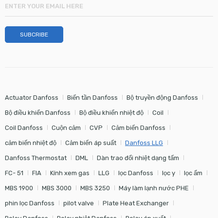
Actuator Danfoss
Biến tần Danfoss
Bộ truyền động Danfoss
Bộ điều khiển Danfoss
Bộ điều khiển nhiệt độ
Coil
Coil Danfoss
Cuộn cảm
CVP
Cảm biến Danfoss
cảm biến nhiệt độ
Cảm biến áp suất
Danfoss LLG
Danfoss Thermostat
DML
Dàn trao đổi nhiệt dạng tấm
FC- 51
FIA
Kính xem gas
LLG
lọc Danfoss
lọc y
lọc ẩm
MBS 1900
MBS 3000
MBS 3250
Máy làm lạnh nước PHE
phin lọc Danfoss
pilot valve
Plate Heat Exchanger