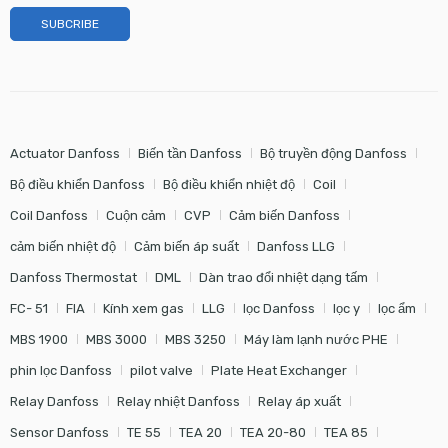
Actuator Danfoss
Biến tần Danfoss
Bộ truyền động Danfoss
Bộ điều khiển Danfoss
Bộ điều khiển nhiệt độ
Coil
Coil Danfoss
Cuộn cảm
CVP
Cảm biến Danfoss
cảm biến nhiệt độ
Cảm biến áp suất
Danfoss LLG
Danfoss Thermostat
DML
Dàn trao đổi nhiệt dạng tấm
FC- 51
FIA
Kính xem gas
LLG
lọc Danfoss
lọc y
lọc ẩm
MBS 1900
MBS 3000
MBS 3250
Máy làm lạnh nước PHE
phin lọc Danfoss
pilot valve
Plate Heat Exchanger
Relay Danfoss
Relay nhiệt Danfoss
Relay áp xuất
Sensor Danfoss
TE 55
TEA 20
TEA 20-80
TEA 85