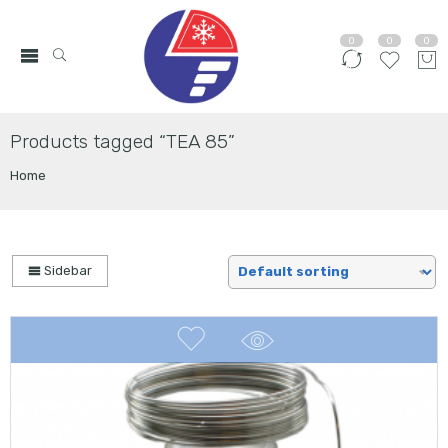
0
0
0
Products tagged “TEA 85”
Home
Sidebar