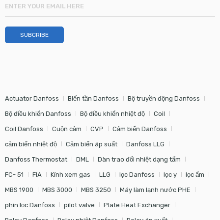
Actuator Danfoss
Biến tần Danfoss
Bộ truyền động Danfoss
Bộ điều khiển Danfoss
Bộ điều khiển nhiệt độ
Coil
Coil Danfoss
Cuộn cảm
CVP
Cảm biến Danfoss
cảm biến nhiệt độ
Cảm biến áp suất
Danfoss LLG
Danfoss Thermostat
DML
Dàn trao đổi nhiệt dạng tấm
FC- 51
FIA
Kính xem gas
LLG
lọc Danfoss
lọc y
lọc ẩm
MBS 1900
MBS 3000
MBS 3250
Máy làm lạnh nước PHE
phin lọc Danfoss
pilot valve
Plate Heat Exchanger