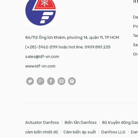
I
De
Pr
Te
86/112 Ông Ích Khiêm, phường 14, quận 11, TP.HCM
Se
(+28)-3962-2119 hoặc hot line: 0909.881.225
Or
sales@ldf-vn.com
www.ldf-vn.com
Actuator Danfoss
Biến tần Danfoss
Bộ truyền động Da
cảm biến nhiệt độ
Cảm biến áp suất
Danfoss LLG
Dan