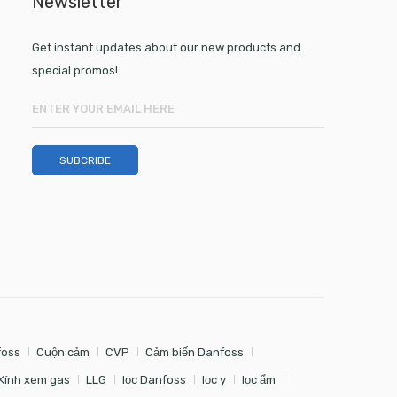
Newsletter
Get instant updates about our new products and
special promos!
foss
Cuộn cảm
CVP
Cảm biến Danfoss
Kính xem gas
LLG
lọc Danfoss
lọc y
lọc ẩm