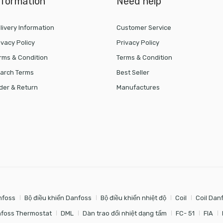
nformation
Need help
livery Information
Customer Service
ivacy Policy
Privacy Policy
rms & Condition
Terms & Condition
arch Terms
Best Seller
der & Return
Manufactures
nfoss
Bộ điều khiển Danfoss
Bộ điều khiển nhiệt độ
Coil
Coil Dan
foss Thermostat
DML
Dàn trao đổi nhiệt dạng tấm
FC- 51
FIA