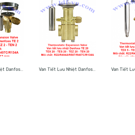
Van Tiết Lưu Nhiệt Danfoss TE 2 – TEX 2 – TES 2 -TEZ 2 – TEN 2
Van Tiết Lưu Nhiệt Danfoss TE 20 – TEX 20 – TES 20 -TEZ 20 – TEN 20