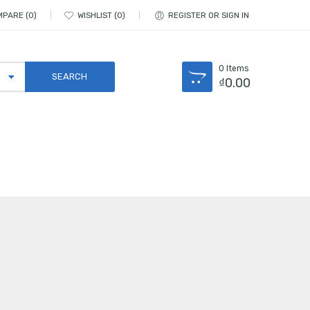
MPARE
0
WISHLIST
0
REGISTER OR SIGN IN
0
Items
₫
0.00