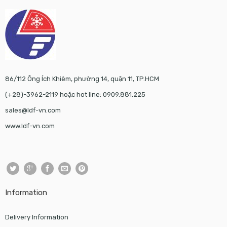
86/112 Ông Ích Khiêm, phường 14, quận 11, TP.HCM
(+28)-3962-2119 hoặc hot line: 0909.881.225
sales@ldf-vn.com
www.ldf-vn.com
Information
Delivery Information