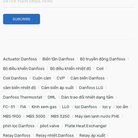
Actuator Danfoss
Biến tần Danfoss
Bộ truyền động Danfoss
Bộ điều khiển Danfoss
Bộ điều khiển nhiệt độ
Coil
Coil Danfoss
Cuộn cảm
CVP
Cảm biến Danfoss
cảm biến nhiệt độ
Cảm biến áp suất
Danfoss LLG
Danfoss Thermostat
DML
Dàn trao đổi nhiệt dạng tấm
FC- 51
FIA
Kính xem gas
LLG
lọc Danfoss
lọc y
lọc ẩm
MBS 1900
MBS 3000
MBS 3250
Máy làm lạnh nước PHE
phin lọc Danfoss
pilot valve
Plate Heat Exchanger
Relay Danfoss
Relay nhiệt Danfoss
Relay áp xuất