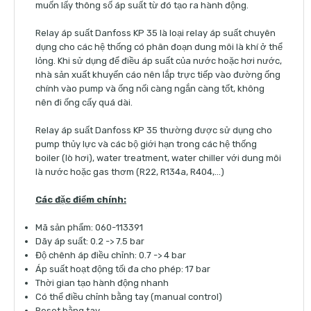
muốn lấy thông số áp suất từ đó tạo ra hành động.
Relay áp suất Danfoss KP 35 là loại relay áp suất chuyên
dụng cho các hệ thống có phân đoạn dung môi là khí ở thể
lỏng. Khi sử dụng để điều áp suất của nước hoặc hơi nước,
nhà sản xuất khuyến cáo nên lắp trực tiếp vào đường ống
chính vào pump và ống nối càng ngắn càng tốt, không
nên đi ống cấy quá dài.
Relay áp suất Danfoss KP 35 thường được sử dụng cho
pump thủy lực và các bộ giới hạn trong các hệ thống
boiler (lò hơi), water treatment, water chiller với dung môi
là nước hoặc gas thơm (R22, R134a, R404,…)
Các đặc điểm chính:
Mã sản phẩm: 060-113391
Dãy áp suất: 0.2 -> 7.5 bar
Độ chênh áp điều chỉnh: 0.7 -> 4 bar
Áp suất hoạt động tối đa cho phép: 17 bar
Thời gian tạo hành động nhanh
Có thể điều chỉnh bằng tay (manual control)
Reset bằng tay